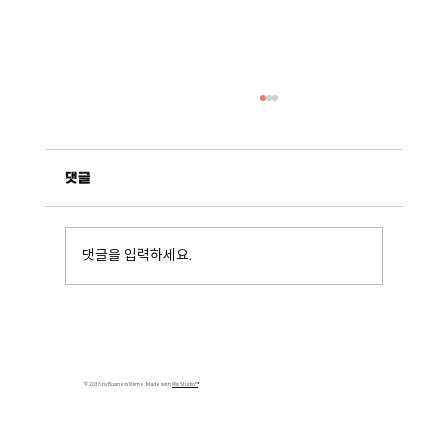
댓글
출장도사_앱ID
댓글을 입력하세요.
© 2035 by Business Name. Made with
Wix Studio™