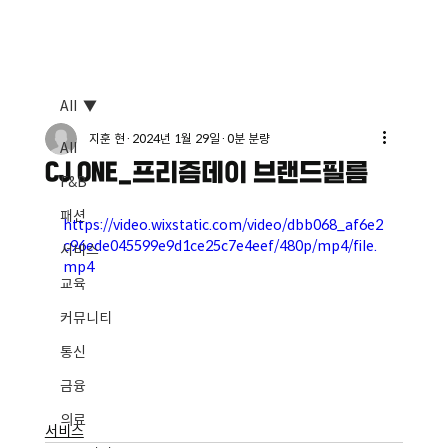
All
지훈 현
2024년 1월 29일
0분 분량
All
CJ ONE_프리즘데이 브랜드필름
F&B
패션
https://video.wixstatic.com/video/dbb068_af6e2
c96ede045599e9d1ce25c7e4eef/480p/mp4/file.
서비스
mp4
교육
커뮤니티
통신
금융
의료
서비스