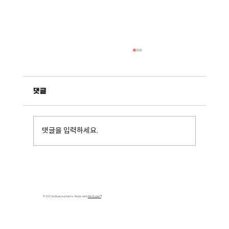
댓글
리파하트브러시_메타소재04
댓글을 입력하세요.
© 2035 by Business Name. Made with
Wix Studio™