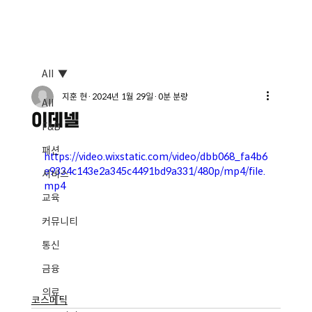
All
지훈 현
2024년 1월 29일
0분 분량
All
이데넬
F&B
패션
https://video.wixstatic.com/video/dbb068_fa4b6
e9334c143e2a345c4491bd9a331/480p/mp4/file.
서비스
mp4
교육
커뮤니티
통신
금융
의료
코스메틱