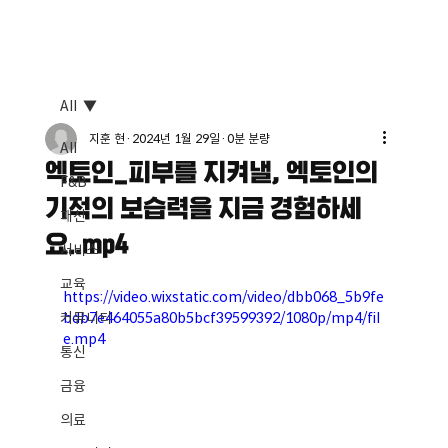
All
지훈 현
2024년 1월 29일
0분 분량
All
엑토인_피부를 지켜낼, 엑토인의
F&B
기적의 보습력을 지금 경험하세
패션
요..mp4
서비스
교육
https://video.wixstatic.com/video/dbb068_5b9fe
커뮤니티
bdb7e464055a80b5bcf39599392/1080p/mp4/fil
e.mp4
통신
금융
의료