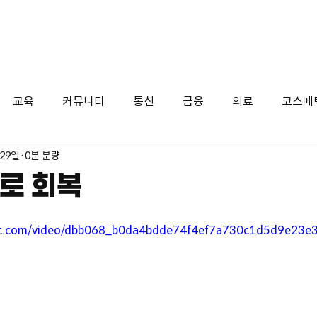
교육
커뮤니티
통신
금융
의료
코스메
 29일
0분 분량
로 회복
atic.com/video/dbb068_b0da4bdde74f4ef7a730c1d5d9e23e3