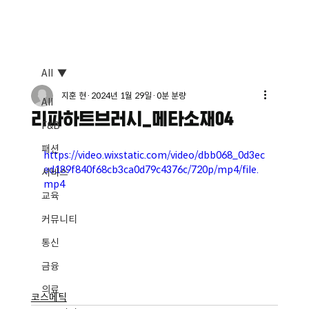
All
지훈 현
2024년 1월 29일
0분 분량
All
리파하트브러시_메타소재04
F&B
패션
https://video.wixstatic.com/video/dbb068_0d3ec
ed189f840f68cb3ca0d79c4376c/720p/mp4/file.
서비스
mp4
교육
커뮤니티
통신
금융
의료
코스메틱