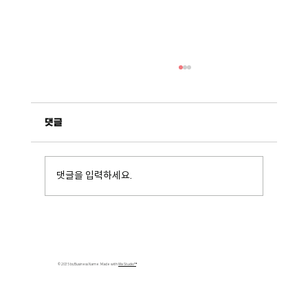
댓글
리파하트브러시_메타소재03
댓글을 입력하세요.
© 2035 by Business Name. Made with
Wix Studio™