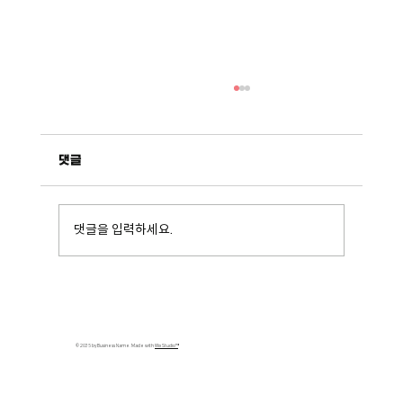
댓글
르무통_걸어요 죽녹원
댓글을 입력하세요.
© 2035 by Business Name. Made with
Wix Studio™