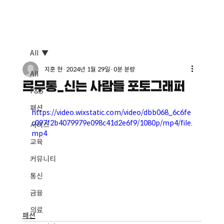
All
지훈 현
2024년 1월 29일
0분 분량
All
르무통_신는 사람들 포토그래퍼
F&B
패션
https://video.wixstatic.com/video/dbb068_6c6fe
c097f2b4079979e098c41d2e6f9/1080p/mp4/file.
서비스
mp4
교육
커뮤니티
통신
금융
의료
패션