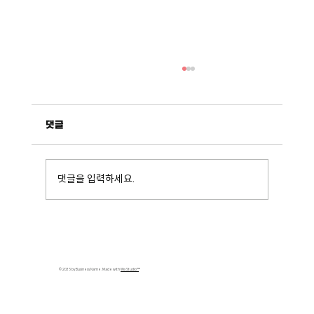
댓글
디닥업_에어맨
댓글을 입력하세요.
© 2035 by Business Name. Made with
Wix Studio™