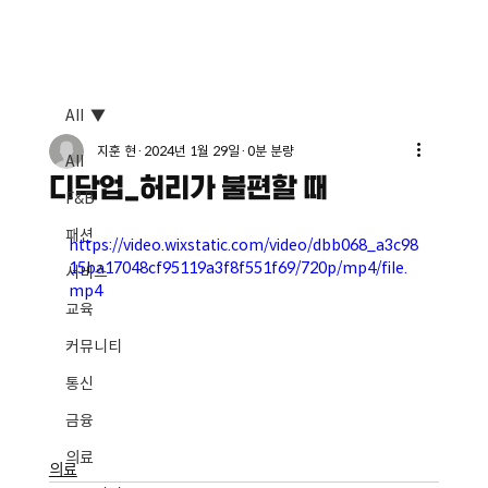
All
지훈 현
2024년 1월 29일
0분 분량
All
디닥업_허리가 불편할 때
F&B
패션
https://video.wixstatic.com/video/dbb068_a3c98
15ba17048cf95119a3f8f551f69/720p/mp4/file.
서비스
mp4
교육
커뮤니티
통신
금융
의료
의료